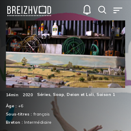
Séries
,
Soap
,
Deian et Loli
,
Saison 1
14min
2020
Âge :
+6
Sous-titres :
français
Breton :
Intermédiaire