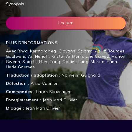
Synopsis
Lecture
PLUS D'INFORMATIONS
Avec
Riwal Kermarc’heg
,
Giovanni Sciarra
,
Aziliz Bourges
,
Goulwena An Henaff
,
Kristof Ar Menn
,
Line Calvez
,
Marion
Gwenn
,
Soig Le Hen
,
Tangi Daniel
,
Tangi Merien
,
Yann-
Herle Gourves
Traduction / adaptation :
Nolwenn Guignard
Détection :
Arno Vannier
Commandes :
Laors Skavenneg
Enregistrement :
Jean Mari Ollivier
Mixage :
Jean Mari Ollivier