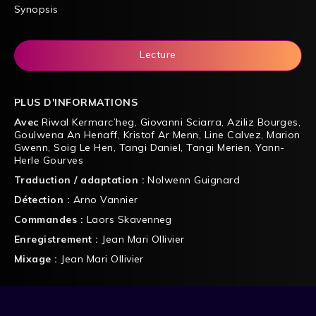
Synopsis
Lecture
PLUS D'INFORMATIONS
Avec
Riwal Kermarc’heg
,
Giovanni Sciarra
,
Aziliz Bourges
,
Goulwena An Henaff
,
Kristof Ar Menn
,
Line Calvez
,
Marion
Gwenn
,
Soig Le Hen
,
Tangi Daniel
,
Tangi Merien
,
Yann-
Herle Gourves
Traduction / adaptation :
Nolwenn Guignard
Détection :
Arno Vannier
Commandes :
Laors Skavenneg
Enregistrement :
Jean Mari Ollivier
Mixage :
Jean Mari Ollivier