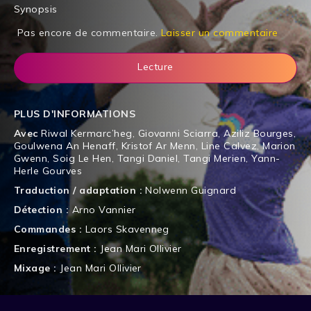
Synopsis
Pas encore de commentaire.
Laisser un commentaire
Lecture
PLUS D'INFORMATIONS
Avec
Riwal Kermarc’heg
,
Giovanni Sciarra
,
Aziliz Bourges
,
Goulwena An Henaff
,
Kristof Ar Menn
,
Line Calvez
,
Marion
Gwenn
,
Soig Le Hen
,
Tangi Daniel
,
Tangi Merien
,
Yann-
Herle Gourves
Traduction / adaptation :
Nolwenn Guignard
Détection :
Arno Vannier
Commandes :
Laors Skavenneg
Enregistrement :
Jean Mari Ollivier
Mixage :
Jean Mari Ollivier