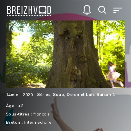
Séries
,
Soap
,
Deian et Loli
,
Saison 1
14min
2020
Âge :
+6
Sous-titres :
français
Breton :
Intermédiaire