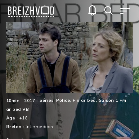
Séries
,
Police
,
Fin ar bed
,
Saison 1 Fin
10min
2017
ar bed VB
Âge :
+16
Breton :
Intermédiaire