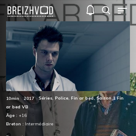
Séries
,
Police
,
Fin ar bed
,
Saison 1 Fin
10min
2017
ar bed VB
Âge :
+16
Breton :
Intermédiaire