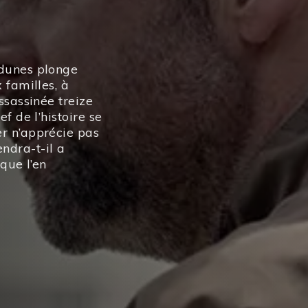
 dunes plonge
 familles, à
ssassinée treize
f de l’histoire se
r n’apprécie pas
ndra-t-il a
aque l’en