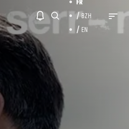
FR
BZH
EN