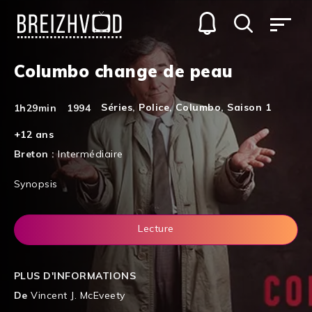
Columbo change de peau
Séries
,
Police
,
Columbo
,
Saison 1
1h29min
1994
+12 ans
Breton :
Intermédiaire
Synopsis
Lecture
PLUS D'INFORMATIONS
De
Vincent J. McEveety