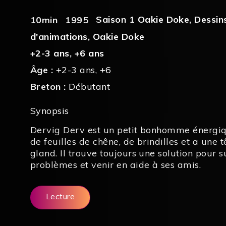
Saison 1 Oakie Doke
,
Dessin
10min
1995
d'animations
,
Oakie Doke
+2-3 ans
,
+6 ans
Âge :
+2-3 ans
,
+6
Breton :
Débutant
Synopsis
Dervig Derv est un petit bonhomme énergiq
de feuilles de chêne, de brindilles et a une 
gland. Il trouve toujours une solution pour 
problèmes et venir en aide à ses amis.
Lecture