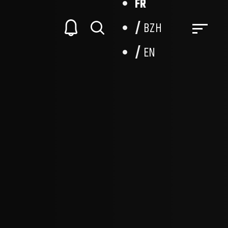
FR
BZH
EN