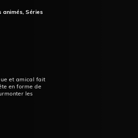
s animés
,
Séries
ue et amical fait
tête en forme de
surmonter les