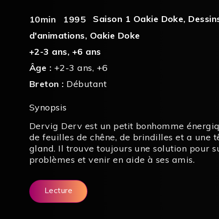
Saison 1 Oakie Doke
,
Dessin
10min
1995
d'animations
,
Oakie Doke
+2-3 ans
,
+6 ans
Âge :
+2-3 ans
,
+6
Breton :
Débutant
Synopsis
Dervig Derv est un petit bonhomme énergiq
de feuilles de chêne, de brindilles et a une 
gland. Il trouve toujours une solution pour 
problèmes et venir en aide à ses amis.
Lecture