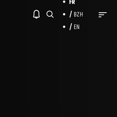
FR
BZH
EN