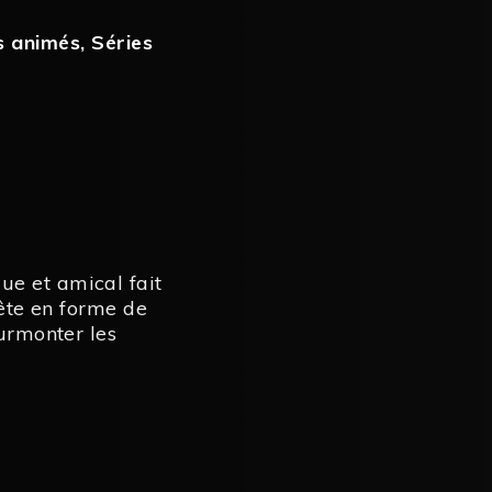
s animés
,
Séries
ue et amical fait
tête en forme de
surmonter les