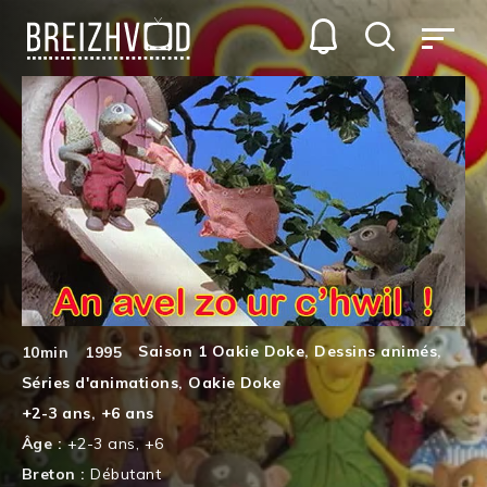
Saison 1 Oakie Doke
,
Dessins animés
,
10min
1995
Séries d'animations
,
Oakie Doke
+2-3 ans
,
+6 ans
Âge :
+2-3 ans
,
+6
Breton :
Débutant