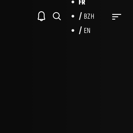
FR
BZH
EN