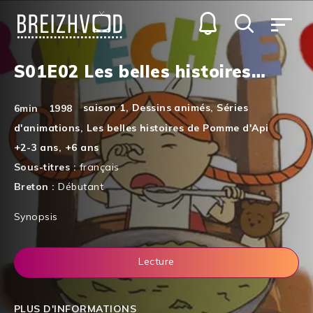
S01E02 Les belles histoires…
saison 1
,
Dessins animés
,
Séries
6min
1998
d'animations
,
Les belles histoires de Pomme d'Api
+2-3 ans
,
+6 ans
Sous-titres :
français
Breton :
Débutant
Synopsis
Lecture
PLUS D'INFORMATIONS