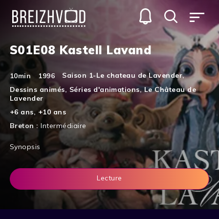
S01E08 Kastell Lavand
Saison 1-Le chateau de Lavender
,
10min
1996
Dessins animés
,
Séries d'animations
,
Le Château de
Lavender
+6 ans
,
+10 ans
Breton :
Intermédiaire
Synopsis
Lecture