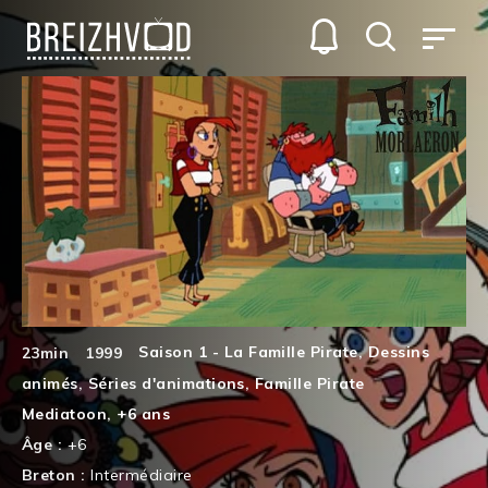
Saison 1 - La Famille Pirate
,
Dessins
23min
1999
animés
,
Séries d'animations
,
Famille Pirate
Mediatoon
,
+6 ans
Âge :
+6
Breton :
Intermédiaire