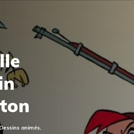
lle
in
eton
Dessins animés
,