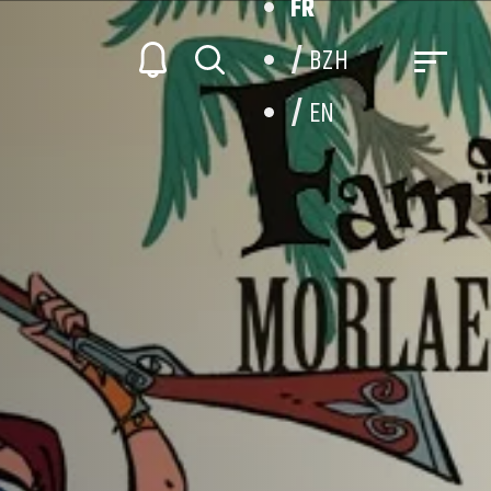
FR
BZH
EN