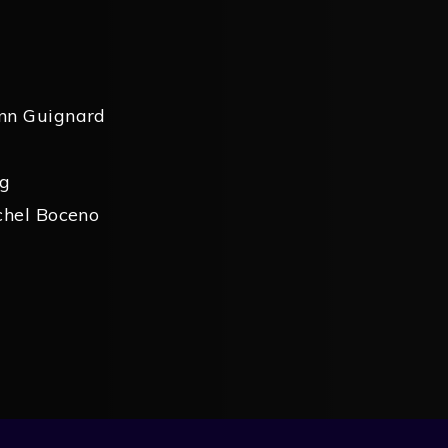
nn Guignard
eg
chel Boceno