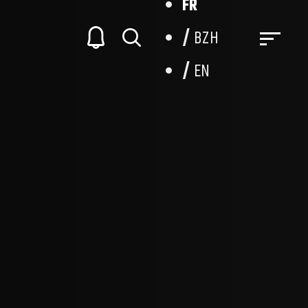
FR
BZH
EN