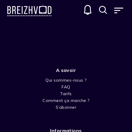
CORTO MALTESE
GENRES
A savoir
Qui sommes-nous ?
FAQ
Tarifs
Comment ça marche ?
SAISON 1 CORTO MALTESE
S’abonner
Informations