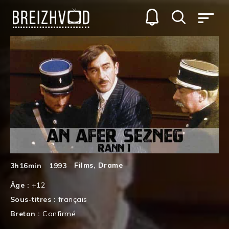
Films
,
Drame
3h16min
1993
Âge :
+12
Sous-titres :
français
Breton :
Confirmé