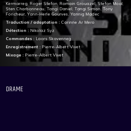
Kermarreg
,
Roger Stefan
,
Romain Grouazel
,
Stefan Moal
,
Sten Charbonneau
,
Tangi Daniel
,
Tangi Simon
,
Tony
Foricheur
,
Yann-Herle Gourves
,
Yannig Madec
Traduction / adaptation :
Corinne Ar Mero
Détection :
Nikolaz Syz
Commandes :
Laors Skavenneg
Enregistrement :
Pierre-Albert Vivet
Mixage :
Pierre-Albert Vivet
DRAME