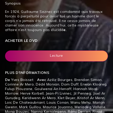
Synopsis
En 1924, Guillaume Seznec est comdamné aux travaux
forcés à perpétuité pour avoir tué un homme dont le
corps n’a jamais été retrouvé. Il ne cessa jamais de
clamer son innocence. Aujourd’hui, cette mystérieuse
affaire n’est toujours pas élucidé
e.
ACHETER LE DVD
Lecture
PLUS D'INFORMATIONS
De
Yves Boisset
Avec
Aziliz Bourges
,
Brendan Simon
,
Corinne Ar Mero
,
Dédé Morvan
,
Dom Duff
,
Erwan Kloareg
,
Fulup Plouzane
,
Goulwena An Henaff
,
Hannah Moal-
Morrow
,
Herve Korbell
,
Jean-Pi Livinec
,
Jil Penneg
,
Jisel Ar
Gurudeg
,
Keridwenn Ar Mero
,
Klet Beyer
,
Kristof Ar Menn
,
Loic De Chateaubriant
,
Louis Conan
,
Manu Mehu
,
Marion
Gwenn
,
Mark Guillou
,
Maurice Jouanno
,
Meriadeg Vallerie
,
Mona Bouzec
,
Nonna Kernalegenn
,
Rémi Derrien
,
Riwal