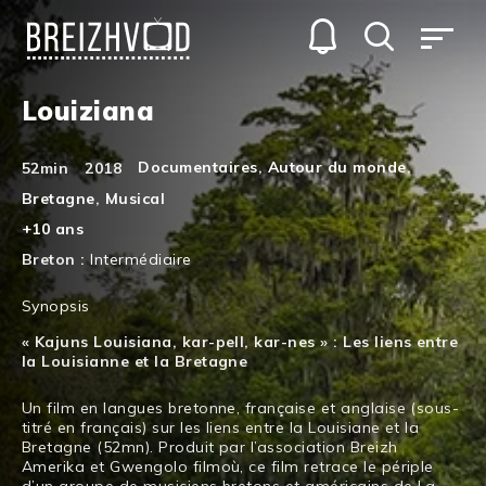
Louiziana
Documentaires
,
Autour du monde
,
52min
2018
Bretagne
,
Musical
+10 ans
Breton :
Intermédiaire
Synopsis
« Kajuns Louisiana, kar-pell, kar-nes » : Les liens entre
la Louisianne et la Bretagne
Un film en langues bretonne, française et anglaise (sous-
titré en français) sur les liens entre la Louisiane et la
Bretagne (52mn). Produit par l’association Breizh
Amerika et Gwengolo filmoù, ce film retrace le périple