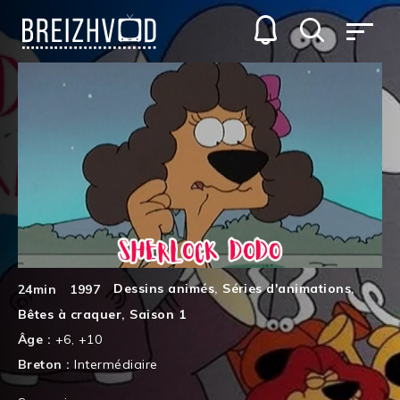
Dessins animés
,
Séries d'animations
,
24min
1997
Bêtes à craquer
,
Saison 1
Âge :
+6
,
+10
Breton :
Intermédiaire