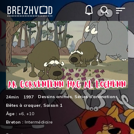
Dessins animés
,
Séries d'animations
,
24min
1997
Bêtes à craquer
,
Saison 1
Âge :
+6
,
+10
Breton :
Intermédiaire