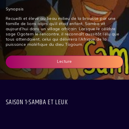
Synopsis
Recueilli et élevé au beau milieu de la brousse par une
famille de lions alors qu’il était enfant, Samba vit
aujourd’hui dans un village africain. Lorsque le célèbre
sage Ogotem le rencontre, il reconnaît aussitôt l’élu que
tous attendaient, celui qui délivrera l’Afrique de la
puissance maléfique du dieu Togoum.
Lecture
SAISON 1-SAMBA ET LEUK