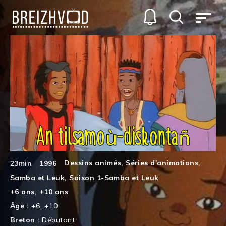
Dessins animés
,
Séries d'animations
,
23min
1996
Samba et Leuk
,
Saison 1-Samba et Leuk
+6 ans
,
+10 ans
Âge :
+6
,
+10
Breton :
Débutant