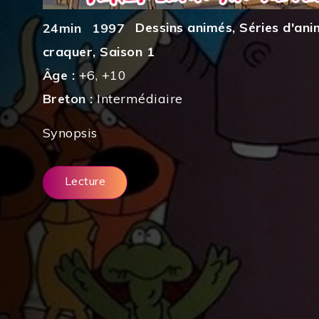
Dessins animés
,
Séries d'ani
24min
1997
craquer
,
Saison 1
Âge :
+6
,
+10
Breton :
Intermédiaire
Synopsis
Lecture