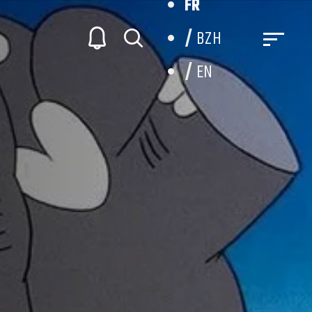
FR
BZH
EN