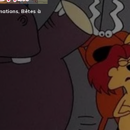
mations
,
Bêtes à