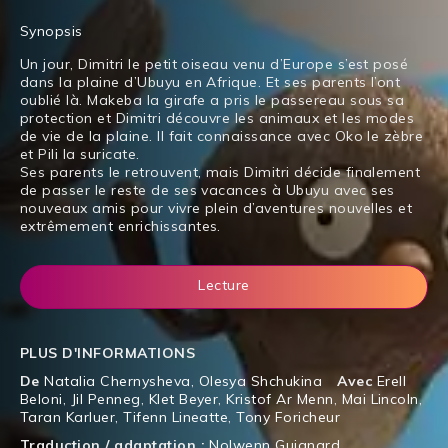
Synopsis
Un jour, Dimitri le petit oiseau venu d’Europe s’est posé
dans la plaine d’Ubuyu en Afrique. Et ses parents l’ont
oublié là. Makeba la girafe a pris le passereau sous sa
protection et Dimitri découvre les animaux et les modes
de vie de la plaine. Il fait connaissance avec Oko le zèbre
et Pili la suricate.
Ses parents le retrouvent, mais Dimitri décide finalement
de passer le reste de ses vacances à Ubuyu avec ses
nouveaux amis pour vivre plein d’aventures nouvelles et
extrêmement enrichissantes.
Lecture
PLUS D'INFORMATIONS
De
Natalia Chernysheva
,
Olesya Shchukina
Avec
Erell
Beloni
,
Jil Penneg
,
Klet Beyer
,
Kristof Ar Menn
,
Mai Lincoln
,
Taran Karluer
,
Tifenn Lineatte
,
Tony Foricheur
Traduction / adaptation :
Nolwenn Guignard