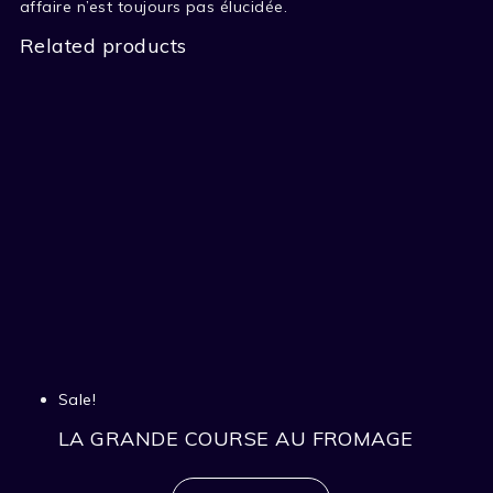
affaire n’est toujours pas élucidée.
Related products
Sale!
LA GRANDE COURSE AU FROMAGE
Original
Current
price
price