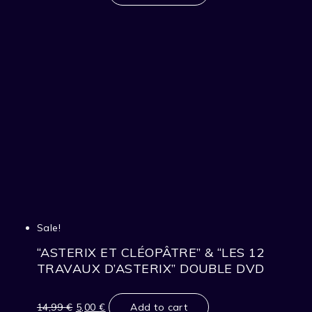
14,99 €.
5,00 €.
Sale!
“ASTERIX ET CLÉOPÂTRE” & “LES 12
TRAVAUX D’ASTERIX” DOUBLE DVD
Original
Current
price
price
14,99
€
5,00
€
Add to cart