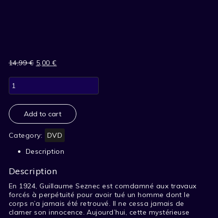
14,99
€
Original
5,00
€
Current
price
price
L'AFFAIRE
was:
is:
SEZNEC
14,99 €.
5,00 €.
VOL1
quantity
Add to cart
Category:
DVD
Description
Description
En 1924, Guillaume Seznec est comdamné aux travaux
forcés à perpétuité pour avoir tué un homme dont le
corps n’a jamais été retrouvé. Il ne cessa jamais de
clamer son innocence. Aujourd’hui, cette mystérieuse