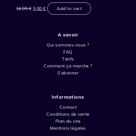
Original
Current
price
price
14,99
€
5,00
€
Add to cart
was:
is:
14,99 €.
5,00 €.
A savoir
Qui sommes-nous ?
FAQ
Tarifs
Comment ça marche ?
S’abonner
Informations
Contact
Conditions de vente
Plan du site
Mentions légales