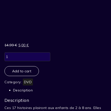
14,99
€
Original
5,00
€
Current
price
price
LES
was:
is:
BELLES
14,99 €.
5,00 €.
HISTOIRES
DE
POMME
Add to cart
D'API
-
Category:
DVD
VOL
2
Description
quantity
Description
Ces 17 histoires plairont aux enfants de 2 à 8 ans. Elles