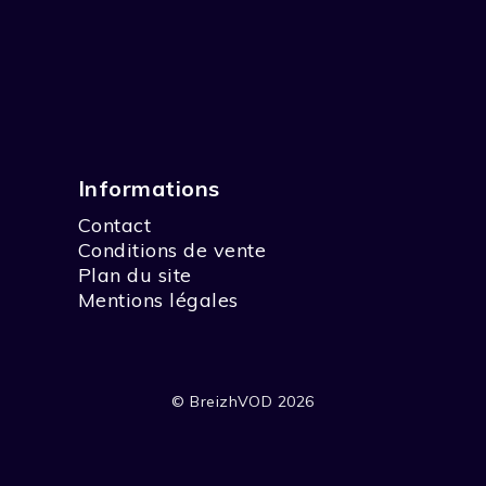
, Cabo Fistera en galicien. Dégustation de poulpe, initiat
udre des énigmes ou répondre à des questions afin de marque
ment dans les meilleures conditions afin d’être en forme pou
Informations
Contact
Conditions de vente
Plan du site
Mentions légales
© BreizhVOD 2026