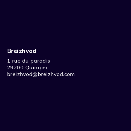
ion à la gaïta … Dans chaque étape les concurrents
r des points et de découvrir le but du périple de la
r l’étape du lendemain.
Breizhvod
1 rue du paradis
29200 Quimper
breizhvod@breizhvod.com