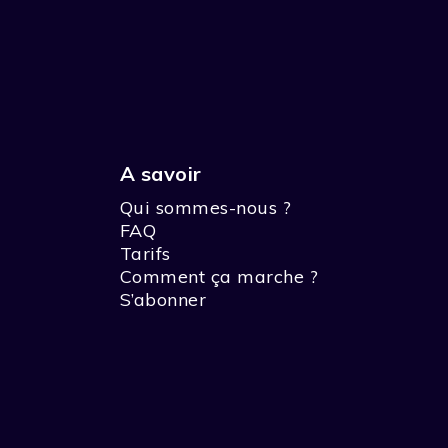
en passant par la Ria de Vigo ou le Cap Finistère
doivent participer à des jeux ou des épreuves, réso
journée. Chaque soir ils doivent trouver un héberge
A savoir
Qui sommes-nous ?
FAQ
Tarifs
Comment ça marche ?
S’abonner