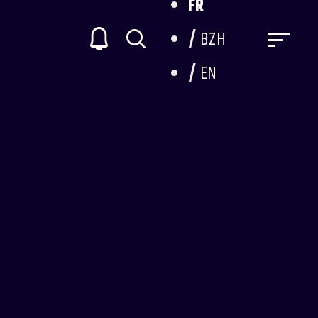
FR
BZH
EN
ntre 20 et 28 ans sur le chemin de Saint Jacques de
ec seulement 50€ en poche. Ils vont devoir parcourir
qu’à la cathédrale de Saint Jacques de Compostelle