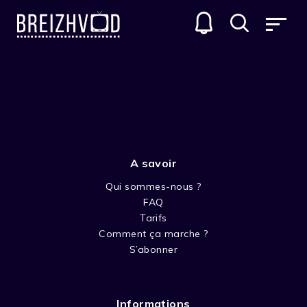
BYW CELWYDD - LIVING A LIE
GENRES
A savoir
Qui sommes-nous ?
FAQ
Tarifs
Comment ça marche ?
SAISON 1
S’abonner
Informations