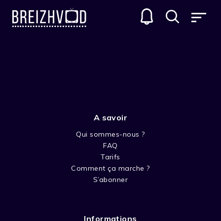
SÉRIES D'ANIMATIONS
A savoir
Qui sommes-nous ?
FAQ
Tarifs
Comment ça marche ?
LES MYSTÉRIEUSES CITÉS
S’abonner
D'OR
Informations