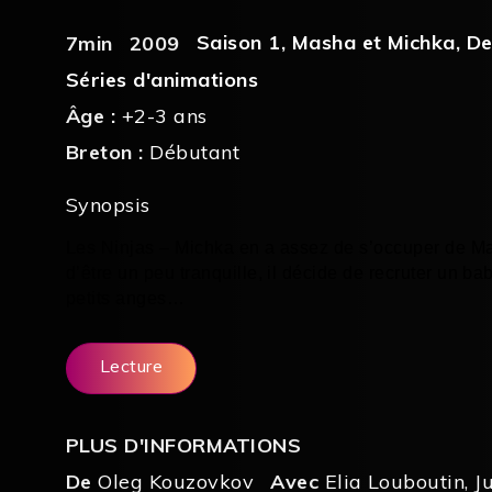
Saison 1
,
Masha et Michka
,
De
7min
2009
Séries d'animations
Âge :
+2-3 ans
Breton :
Débutant
Synopsis
Les Ninjas – Michka en a assez de s’occuper de Ma
d’être un peu tranquille, il décide de recruter un ba
petits anges…
Lecture
PLUS D'INFORMATIONS
De
Oleg Kouzovkov
Avec
Elia Louboutin
,
J