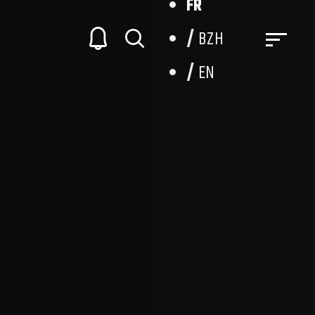
FR
BZH
EN