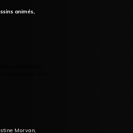
ssins animés
,
sha et Panda. Afin
by-sitter pour les deux
ustine Morvan
,