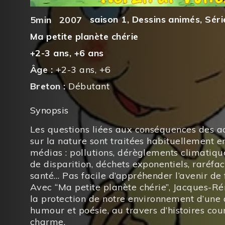
saison 1
,
Dessins animés
,
Séri
5min
2007
Ma petite planète chérie
+2-3 ans
,
+6 ans
Âge :
+2-3 ans
,
+6
Breton :
Débutant
Synopsis
Les questions liées aux conséquences des a
sur la nature sont traitées habituellement e
médias : pollutions, dérèglements climatiqu
de disparition, déchets exponentiels, raréfac
santé… Pas facile d’appréhender l’avenir de 
Avec “Ma petite planète chérie”, Jacques-R
la protection de notre environnement d’une 
humour et poésie, au travers d’histoires cou
charme.