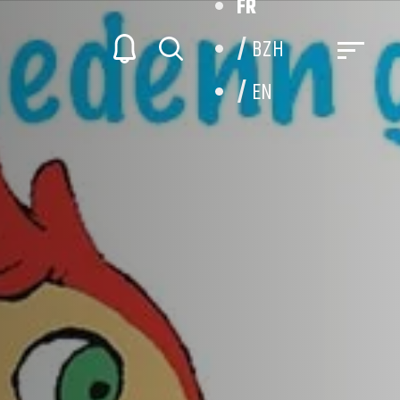
FR
BZH
EN