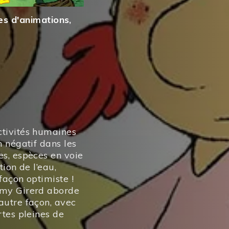
es d'animations
,
ctivités humaines
n négatif dans les
es, espèces en voie
tion de l’eau,
façon optimiste !
émy Girerd aborde
autre façon, avec
rtes pleines de