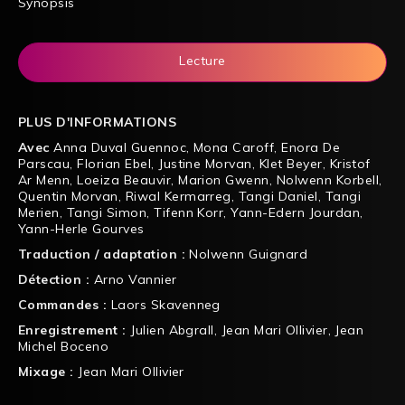
Synopsis
Lecture
PLUS D'INFORMATIONS
Avec
Anna Duval Guennoc
,
Mona Caroff
,
Enora De
Parscau
,
Florian Ebel
,
Justine Morvan
,
Klet Beyer
,
Kristof
Ar Menn
,
Loeiza Beauvir
,
Marion Gwenn
,
Nolwenn Korbell
,
Quentin Morvan
,
Riwal Kermarreg
,
Tangi Daniel
,
Tangi
Merien
,
Tangi Simon
,
Tifenn Korr
,
Yann-Edern Jourdan
,
Yann-Herle Gourves
Traduction / adaptation :
Nolwenn Guignard
Détection :
Arno Vannier
Commandes :
Laors Skavenneg
Enregistrement :
Julien Abgrall
,
Jean Mari Ollivier
,
Jean
Michel Boceno
Mixage :
Jean Mari Ollivier