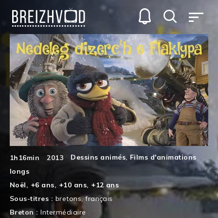
Dessins animés
,
Films d'animations
1h16min
2013
longs
Noël
,
+6 ans
,
+10 ans
,
+12 ans
Sous-titres :
bretons
,
français
Breton :
Intermédiaire