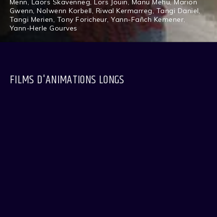
Menn
,
Laors Skavenneg
,
Lors Jouin
,
Manu Mehu
,
Marion
Gwenn
,
Nolwenn Korbell
,
Riwal Kermarreg
,
Tangi Daniel
,
Tangi Merien
,
Tony Foricheur
,
Yann-Fañch Kemener
,
Yann-Herle Gourves
FILMS D'ANIMATIONS LONGS