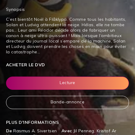
Synopsis
C’est bientôt Noël à Flåklypa. Comme tous les habitants,
Solan et Ludvig attendent la neige. Hélas, elle ne tombe
pas… Leur ami Réodor décide alors de fabriquer un
canon à neige ultra-puissant ! Mais lorsque l’ambitieux
directeur du journal local s’empare de la machine, Solan
et Ludvig doivent prendre les choses en main pour éviter
la catastrophe…
ACHETER LE DVD
Lecture
Bande-annonce
PLUS D'INFORMATIONS
De
Rasmus A. Sivertsen
Avec
Jil Penneg
,
Kristof Ar