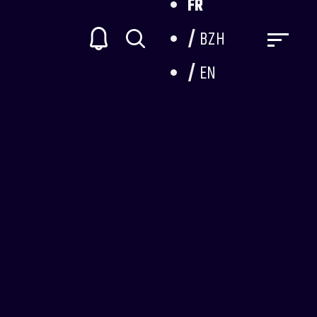
FR
BZH
EN