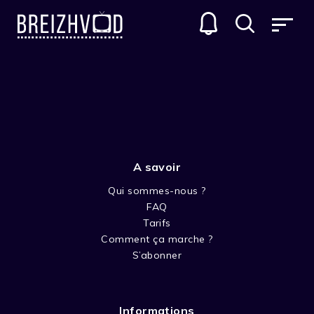
LE CHÂTEAU DE LAVENDER
GENRES
A savoir
Qui sommes-nous ?
FAQ
Tarifs
Comment ça marche ?
SAISON 1-LE CHATEAU DE
S’abonner
LAVENDER
Informations