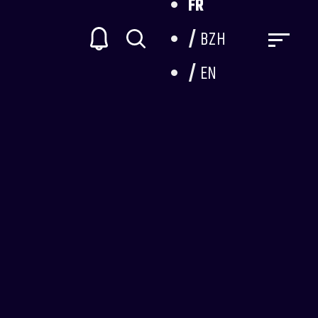
FR
BZH
EN