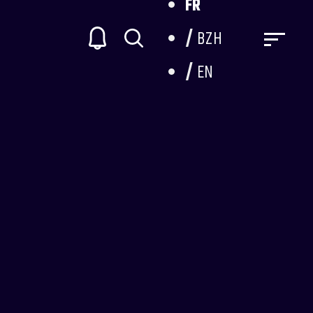
FR
BZH
EN