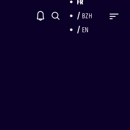
FR
BZH
EN