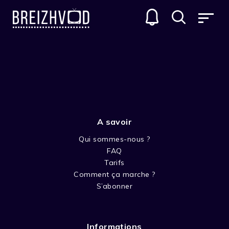
SÉRIES D'ANIMATIONS
A savoir
Qui sommes-nous ?
FAQ
Tarifs
Comment ça marche ?
MYTHOLOGIE
S’abonner
Les aventures des plus grands héros de
l’antiquité grecque : Ulysse, Castor et Polux,
Informations