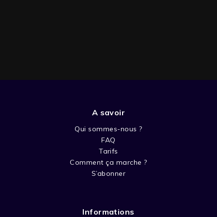
A savoir
L'AGENDA DU PÈRE NOËL - SAISON 1
Qui sommes-nous ?
FAQ
Tarifs
Comment ça marche ?
S’abonner
Informations