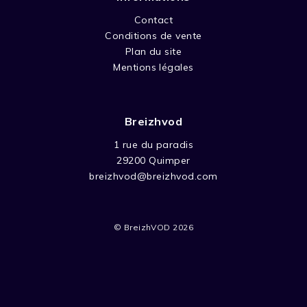
sa soeur Anna, amatrice de poules, et leurs
amis. Ils sont attirés par la ferme et les poules
Contact
qui s’y trouvent, mais ils doivent se protéger
Conditions de vente
des “Blue Fox Brothers” et du chasseur.
Plan du site
Mentions légales
Breizhvod
1 rue du paradis
29200 Quimper
breizhvod@breizhvod.com
© BreizhVOD 2026