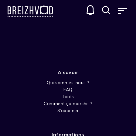
SÉRIES D'ANIMATIONS
A savoir
Qui sommes-nous ?
FAQ
Tarifs
Comment ça marche ?
FEODOR
S’abonner
Il arrive beaucoup d’aventures à Féodor, le
renard végétarien pacifique, accompagné de
Informations