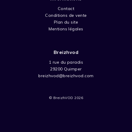
bien autour de lui et se faire de nouveaux
amis. Malheureusement, du fait de sa
Contact
condition, il effraie tout le monde autour de
Conditions de vente
lui et se retrouve au final toujours tout seul.
Plan du site
Mentions légales
Breizhvod
1 rue du paradis
29200 Quimper
breizhvod@breizhvod.com
© BreizhVOD 2026