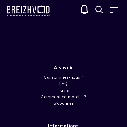
SÉRIES D'ANIMATIONS
A savoir
Qui sommes-nous ?
FAQ
Tarifs
Comment ça marche ?
CASPER LE GENTIL FANTÔME
S’abonner
Casper est un fantôme pas comme les autres.
En effet, il est gentil et ne cherche qu’à faire le
Informations