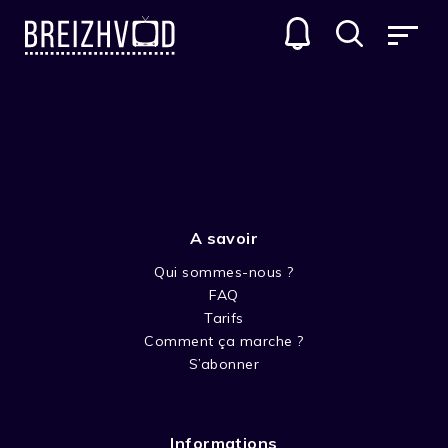
SÉRIES D'ANIMATIONS
A savoir
Qui sommes-nous ?
FAQ
Tarifs
Comment ça marche ?
BARBE-ROUGE
S’abonner
Les aventures de Barbe Rouge, pirate redouté
et surnommé “le démon des Caraïbes”. A bord
Informations