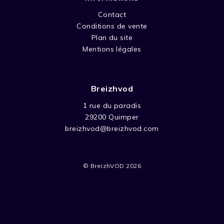
du Faucon Noir, son navire, il écume les
océans avec à ses côtés son fils adoptif, Eric
Contact
ainsi que la belle Constance, sans oublier ses
Conditions de vente
fidèles compagnons Baba et Triple Patte.
Plan du site
Mentions légales
Breizhvod
1 rue du paradis
29200 Quimper
breizhvod@breizhvod.com
© BreizhVOD 2026