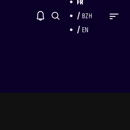
FR
BZH
EN