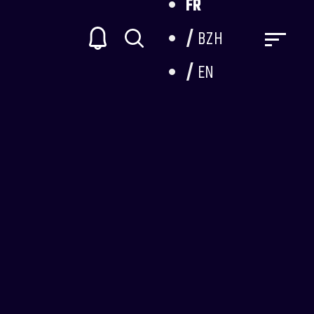
FR
BZH
EN