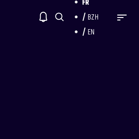
FR
BZH
EN