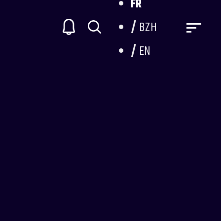
FR
BZH
EN