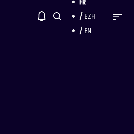
FR
BZH
EN