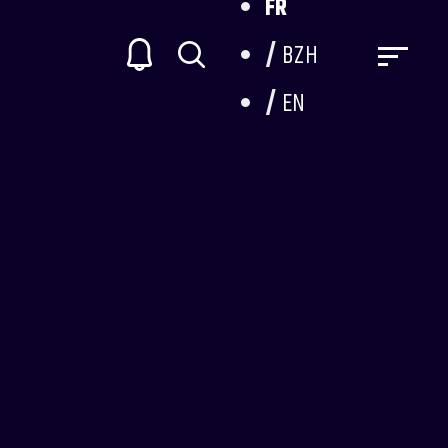
FR
BZH
EN