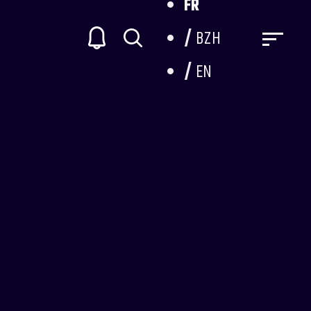
FR
BZH
EN